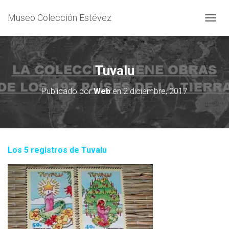
Museo Colección Estévez
C
A
M
B
I
Tuvalu
A
R
Publicado por
Web
en
2 diciembre, 2017
M
O
D
O
D
E
Los 5 registros de Tuvalu
N
A
V
E
G
A
C
I