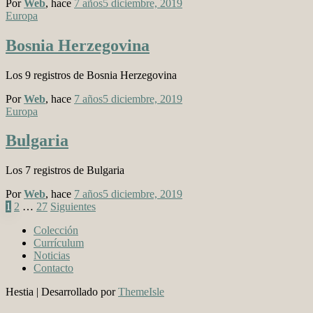
Por
Web
, hace
7 años
5 diciembre, 2019
Europa
Bosnia Herzegovina
Los 9 registros de Bosnia Herzegovina
Por
Web
, hace
7 años
5 diciembre, 2019
Europa
Bulgaria
Los 7 registros de Bulgaria
Por
Web
, hace
7 años
5 diciembre, 2019
Paginación
1
2
…
27
Siguientes
de
Colección
Currículum
entradas
Noticias
Contacto
Hestia | Desarrollado por
ThemeIsle