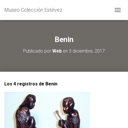
Museo Colección Estévez
C
A
M
B
I
Benin
A
R
Publicado por
Web
en
3 diciembre, 2017
M
O
D
O
D
E
Los 4 registros de Benin
N
A
V
E
G
A
C
I