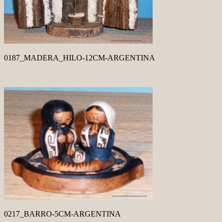
0187_MADERA_HILO-12CM-ARGENTINA
0217_BARRO-5CM-ARGENTINA