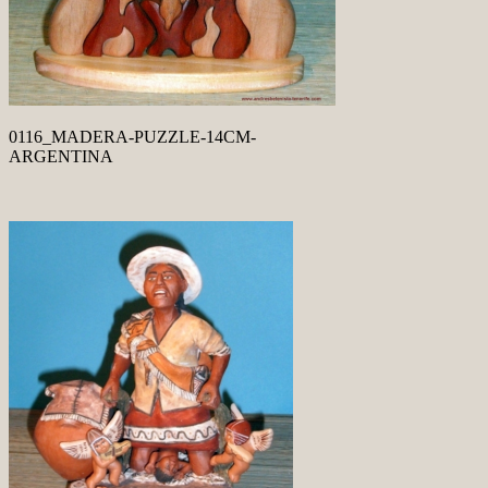
0116_MADERA-PUZZLE-14CM-
ARGENTINA