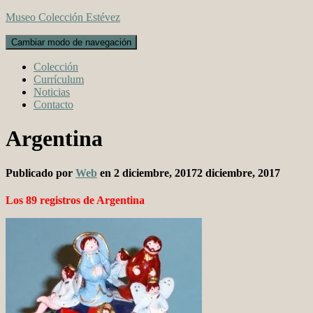
Museo Colección Estévez
Cambiar modo de navegación
Colección
Currículum
Noticias
Contacto
Argentina
Publicado por
Web
en
2 diciembre, 2017
2 diciembre, 2017
Los 89 registros de Argentina