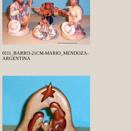
0111_BARRO-21CM-MARIO_MENDOZA-
ARGENTINA