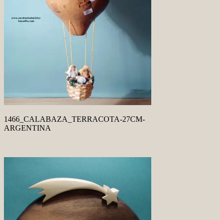
1466_CALABAZA_TERRACOTA-27CM-
ARGENTINA