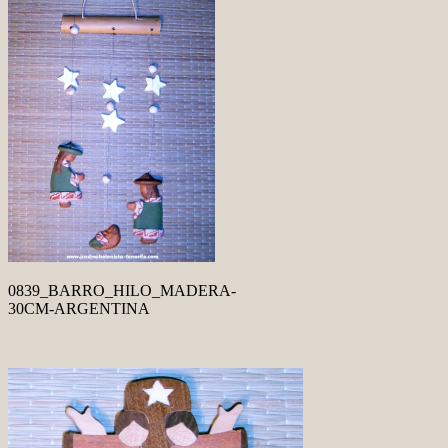
0839_BARRO_HILO_MADERA-
30CM-ARGENTINA