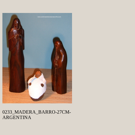
0233_MADERA_BARRO-27CM-
ARGENTINA