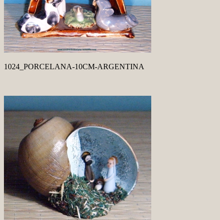
1024_PORCELANA-10CM-ARGENTINA