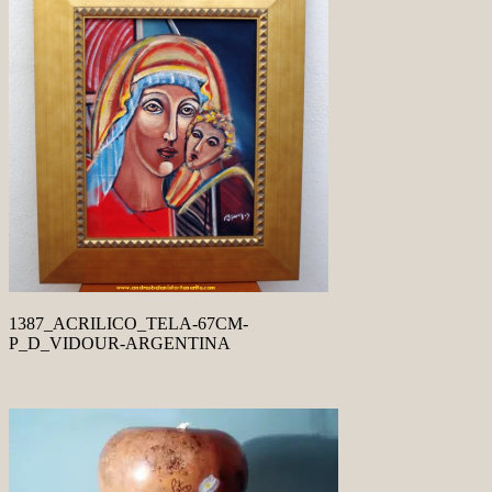
1387_ACRILICO_TELA-67CM-
P_D_VIDOUR-ARGENTINA