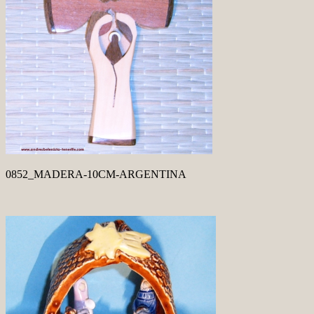
0852_MADERA-10CM-ARGENTINA