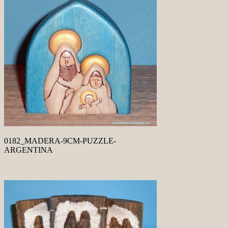
0182_MADERA-9CM-PUZZLE-
ARGENTINA