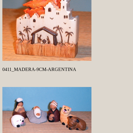
0411_MADERA-9CM-ARGENTINA