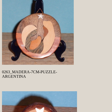
0263_MADERA-7CM-PUZZLE-
ARGENTINA