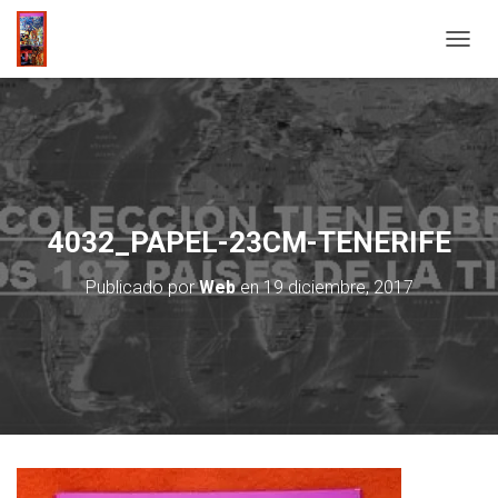
C
A
M
B
I
A
R
M
O
4032_PAPEL-23CM-TENERIFE
D
O
Publicado por
Web
en
19 diciembre, 2017
D
E
N
A
V
E
G
A
C
I