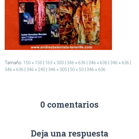
Tamaño:
150 × 150
|
163 × 300
|
346 × 636
|
346 × 636
|
346 × 636
|
346 × 636
|
346 × 240
|
346 × 300
|
50 × 50
|
346 × 636
0 comentarios
Deja una respuesta