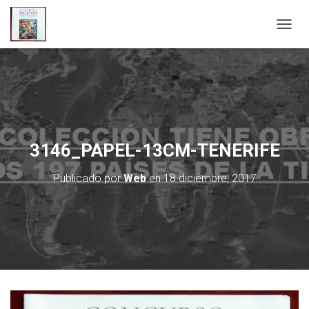
C
A
M
B
I
A
R
M
O
3146_PAPEL-13CM-TENERIFE
D
O
Publicado por
Web
en
18 diciembre, 2017
D
E
N
A
V
E
G
A
C
I