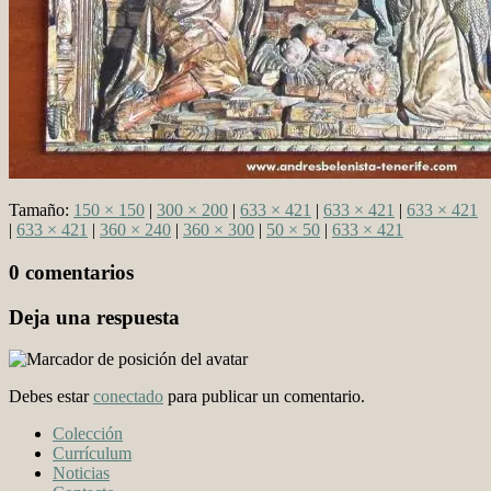
Tamaño:
150 × 150
|
300 × 200
|
633 × 421
|
633 × 421
|
633 × 421
|
633 × 421
|
360 × 240
|
360 × 300
|
50 × 50
|
633 × 421
0 comentarios
Deja una respuesta
Debes estar
conectado
para publicar un comentario.
Colección
Currículum
Noticias