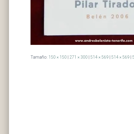
Tamaño:
150 × 150
|
271 × 300
|
514 × 569
|
514 × 569
|