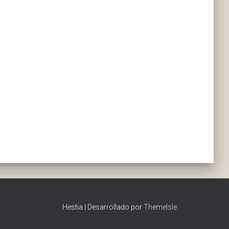
Hestia | Desarrollado por
ThemeIsle