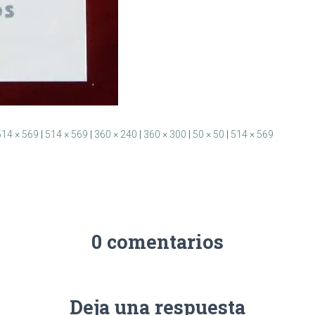
514 × 569
|
514 × 569
|
360 × 240
|
360 × 300
|
50 × 50
|
514 × 569
0 comentarios
Deja una respuesta