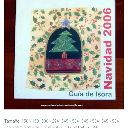
Ó
N
Tamaño:
150 × 150
|
300 × 294
|
545 × 534
|
545 × 534
|
545 × 534
|
545 × 534
|
360 × 240
|
360 × 300
|
50 × 50
|
545 × 534