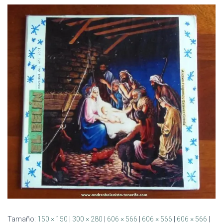
Ó
N
Tamaño:
150 × 150
|
300 × 280
|
606 × 566
|
606 × 566
|
606 × 566
|