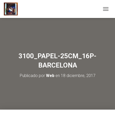
C
A
M
B
I
A
R
M
O
3100_PAPEL-25CM_16P-
D
O
BARCELONA
D
E
Publicado por
Web
en
18 diciembre, 2017
N
A
V
E
G
A
C
I