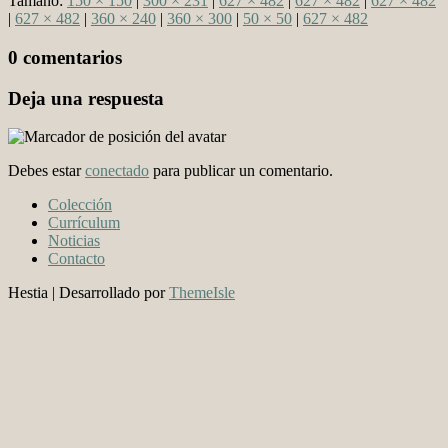
Tamaño:
150 × 150
|
300 × 231
|
627 × 482
|
627 × 482
|
627 × 482
|
627 × 482
|
360 × 240
|
360 × 300
|
50 × 50
|
627 × 482
0 comentarios
Deja una respuesta
Debes estar
conectado
para publicar un comentario.
Colección
Currículum
Noticias
Contacto
Hestia | Desarrollado por
ThemeIsle