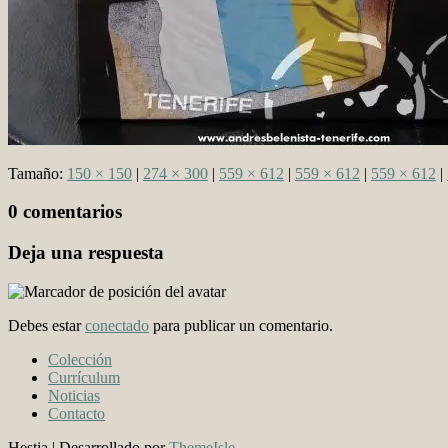
Tamaño:
150 × 150
|
274 × 300
|
559 × 612
|
559 × 612
|
559 × 612
|
0 comentarios
Deja una respuesta
Debes estar
conectado
para publicar un comentario.
Colección
Currículum
Noticias
Contacto
Hestia | Desarrollado por
ThemeIsle