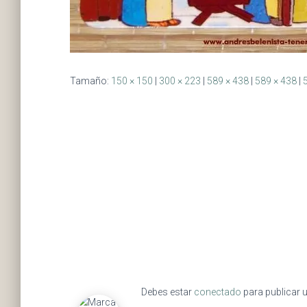
Tamaño:
150 × 150
|
300 × 223
|
589 × 438
|
589 × 438
|
Debes estar
conectado
para publicar 