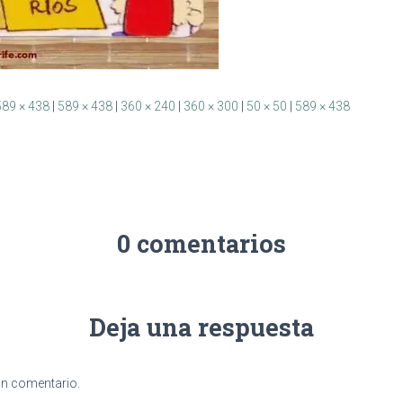
589 × 438
|
589 × 438
|
360 × 240
|
360 × 300
|
50 × 50
|
589 × 438
0 comentarios
Deja una respuesta
un comentario.