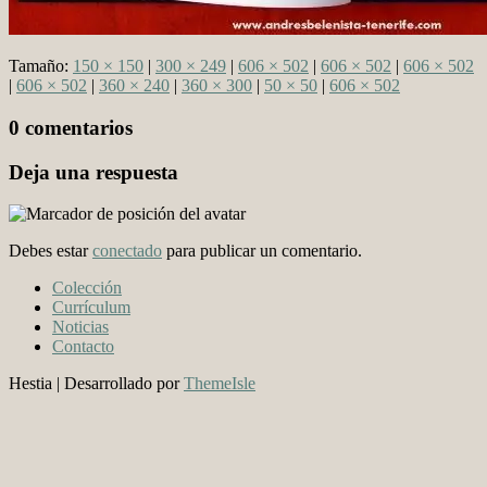
Tamaño:
150 × 150
|
300 × 249
|
606 × 502
|
606 × 502
|
606 × 502
|
606 × 502
|
360 × 240
|
360 × 300
|
50 × 50
|
606 × 502
0 comentarios
Deja una respuesta
Debes estar
conectado
para publicar un comentario.
Colección
Currículum
Noticias
Contacto
Hestia | Desarrollado por
ThemeIsle