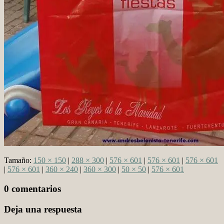
Tamaño:
150 × 150
|
288 × 300
|
576 × 601
|
576 × 601
|
576 × 601
|
576 × 601
|
360 × 240
|
360 × 300
|
50 × 50
|
576 × 601
0 comentarios
Deja una respuesta