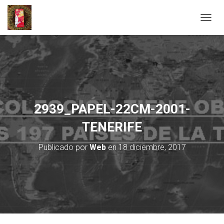
C
A
M
B
I
A
R
M
O
2939_PAPEL-22CM-2001-
D
O
TENERIFE
D
E
Publicado por
Web
en
18 diciembre, 2017
N
A
V
E
G
A
C
I