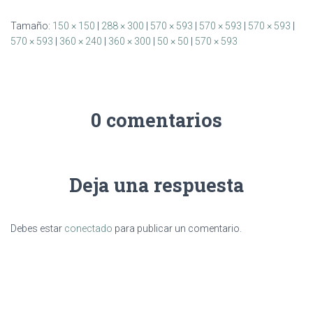
Tamaño:
150 × 150
|
288 × 300
|
570 × 593
|
570 × 593
|
570 × 593
|
570 × 593
|
360 × 240
|
360 × 300
|
50 × 50
|
570 × 593
0 comentarios
Deja una respuesta
Debes estar
conectado
para publicar un comentario.