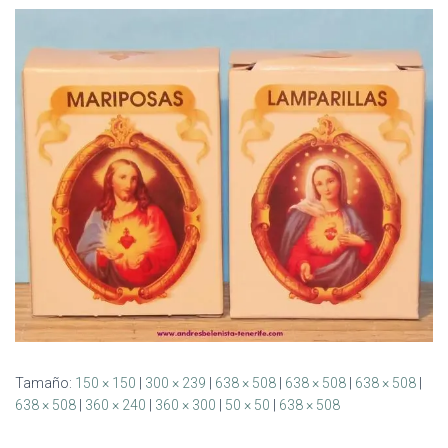
Ó
N
Tamaño:
150 × 150
|
300 × 239
|
638 × 508
|
638 × 508
|
638 × 508
|
638 × 508
|
360 × 240
|
360 × 300
|
50 × 50
|
638 × 508