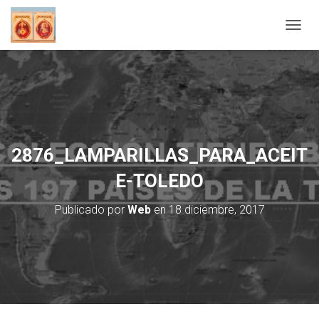
C
A
M
B
I
A
R
M
O
2876_LAMPARILLAS_PARA_ACEIT
D
O
E-TOLEDO
D
E
Publicado por
Web
en
18 diciembre, 2017
N
A
V
E
G
A
C
I