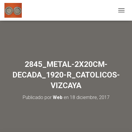
C
A
M
B
I
A
R
M
O
2845_METAL-2X20CM-
D
O
DECADA_1920-R_CATOLICOS-
D
E
VIZCAYA
N
A
Publicado por
Web
en
18 diciembre, 2017
V
E
G
A
C
I