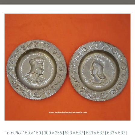
Ó
N
Tamaño:
150 × 150
|
300 × 255
|
633 × 537
|
633 × 537
|
633 × 537
|