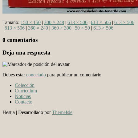
Tamaño:
150 × 150
|
300 × 248
|
613 × 506
|
613 × 506
|
613 × 506
|
613 × 506
|
360 × 240
|
360 × 300
|
50 × 50
|
613 × 506
0 comentarios
Deja una respuesta
Debes estar
conectado
para publicar un comentario.
Colección
Currículum
Noticias
Contacto
Hestia | Desarrollado por
ThemeIsle