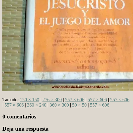
Tamaño:
150 × 150
|
276 × 300
|
557 × 606
|
557 × 606
|
557 × 606
|
557 × 606
|
360 × 240
|
360 × 300
|
50 × 50
|
557 × 606
0 comentarios
Deja una respuesta