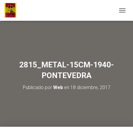
C
A
M
B
I
A
R
M
O
2815_METAL-15CM-1940-
D
O
PONTEVEDRA
D
E
Publicado por
Web
en
18 diciembre, 2017
N
A
V
E
G
A
C
I