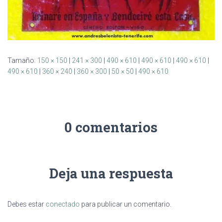
Tamaño:
150 × 150
|
241 × 300
|
490 × 610
|
490 × 610
|
490 × 610
|
490 × 610
|
360 × 240
|
360 × 300
|
50 × 50
|
490 × 610
0 comentarios
Deja una respuesta
Debes estar
conectado
para publicar un comentario.