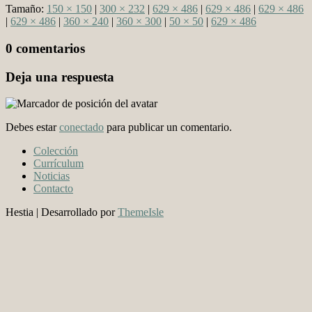
Tamaño:
150 × 150
|
300 × 232
|
629 × 486
|
629 × 486
|
629 × 486
|
629 × 486
|
360 × 240
|
360 × 300
|
50 × 50
|
629 × 486
0 comentarios
Deja una respuesta
Debes estar
conectado
para publicar un comentario.
Colección
Currículum
Noticias
Contacto
Hestia | Desarrollado por
ThemeIsle