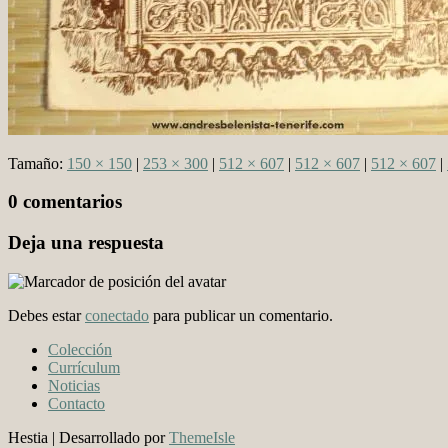
Tamaño:
150 × 150
|
253 × 300
|
512 × 607
|
512 × 607
|
512 × 607
|
0 comentarios
Deja una respuesta
Debes estar
conectado
para publicar un comentario.
Colección
Currículum
Noticias
Contacto
Hestia | Desarrollado por
ThemeIsle