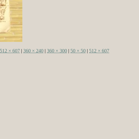
512 × 607
|
360 × 240
|
360 × 300
|
50 × 50
|
512 × 607