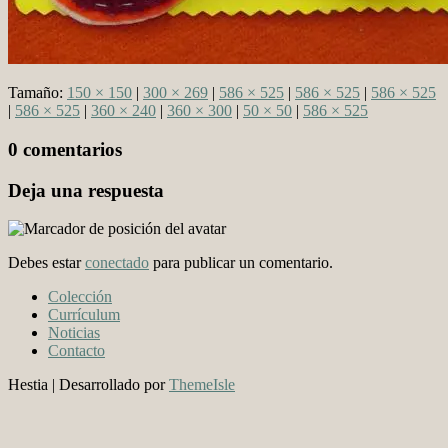
Tamaño:
150 × 150
|
300 × 269
|
586 × 525
|
586 × 525
|
586 × 525
|
586 × 525
|
360 × 240
|
360 × 300
|
50 × 50
|
586 × 525
0 comentarios
Deja una respuesta
Debes estar
conectado
para publicar un comentario.
Colección
Currículum
Noticias
Contacto
Hestia | Desarrollado por
ThemeIsle