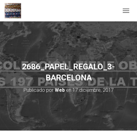
C
A
M
B
I
A
R
M
O
2686_PAPEL_REGALO_3-
D
O
BARCELONA
D
E
Publicado por
Web
en
17 diciembre, 2017
N
A
V
E
G
A
C
I