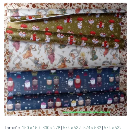
Ó
N
Tamaño:
150 × 150
|
300 × 278
|
574 × 532
|
574 × 532
|
574 × 532
|