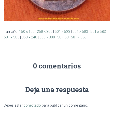
Tamaño:
150 × 150
|
258 × 300
|
501 × 583
|
501 × 583
|
501 × 583
|
501 × 583
|
360 × 240
|
360 × 300
|
50 × 50
|
501 × 583
0 comentarios
Deja una respuesta
Debes estar
conectado
para publicar un comentario.