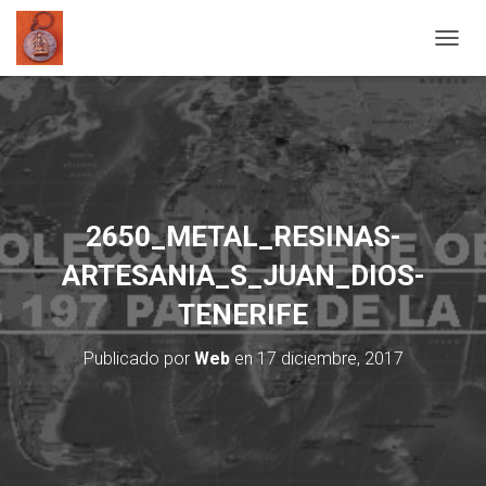
C
A
M
B
I
A
R
M
O
2650_METAL_RESINAS-
D
O
ARTESANIA_S_JUAN_DIOS-
D
E
TENERIFE
N
A
Publicado por
Web
en
17 diciembre, 2017
V
E
G
A
C
I