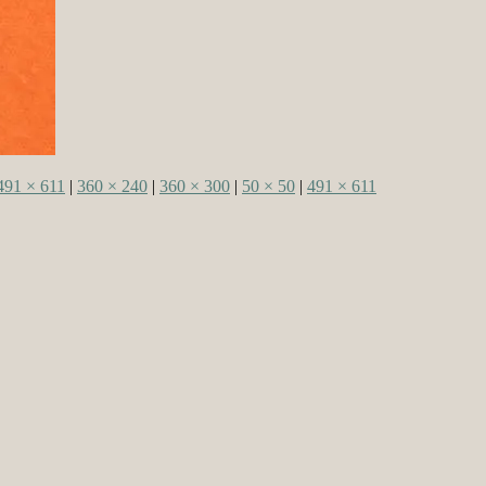
491 × 611
|
360 × 240
|
360 × 300
|
50 × 50
|
491 × 611