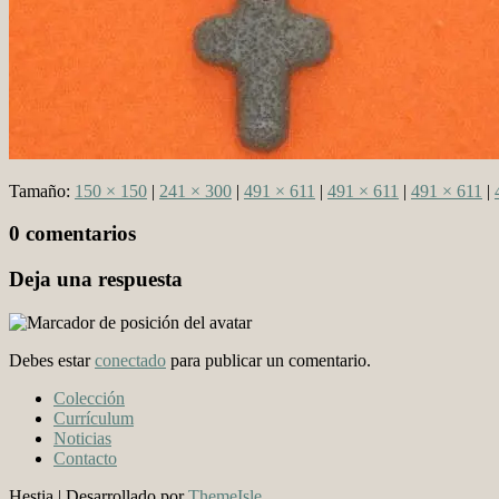
Tamaño:
150 × 150
|
241 × 300
|
491 × 611
|
491 × 611
|
491 × 611
|
0 comentarios
Deja una respuesta
Debes estar
conectado
para publicar un comentario.
Colección
Currículum
Noticias
Contacto
Hestia | Desarrollado por
ThemeIsle