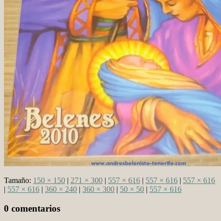
Tamaño:
150 × 150
|
271 × 300
|
557 × 616
|
557 × 616
|
557 × 616
|
557 × 616
|
360 × 240
|
360 × 300
|
50 × 50
|
557 × 616
0 comentarios