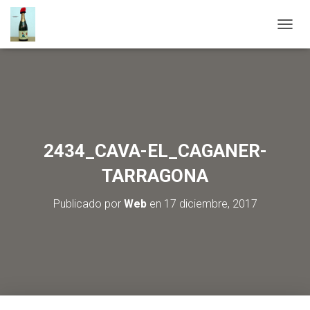
C
A
M
B
I
A
R
M
O
2434_CAVA-EL_CAGANER-
D
O
TARRAGONA
D
E
Publicado por
Web
en
17 diciembre, 2017
N
A
V
E
G
A
C
I