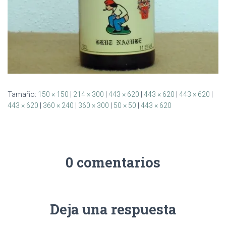
Tamaño:
150 × 150
|
214 × 300
|
443 × 620
|
443 × 620
|
443 × 620
|
443 × 620
|
360 × 240
|
360 × 300
|
50 × 50
|
443 × 620
0 comentarios
Deja una respuesta