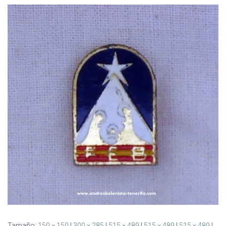
Ó
N
Tamaño:
150 × 150
|
300 × 285
|
515 × 489
|
515 × 489
|
515 × 489
|