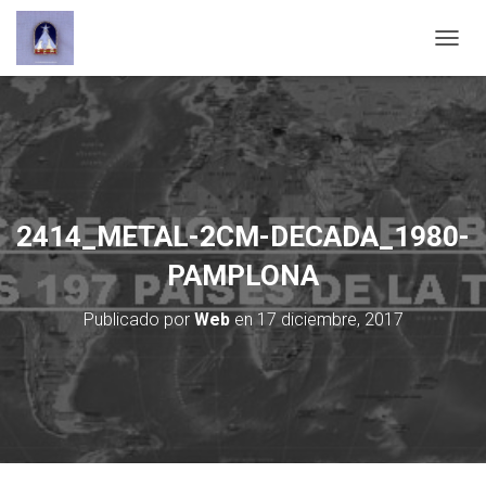
C
A
M
B
I
A
R
M
O
2414_METAL-2CM-DECADA_1980-
D
O
PAMPLONA
D
E
Publicado por
Web
en
17 diciembre, 2017
N
A
V
E
G
A
C
I