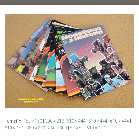
Ó
N
Tamaño:
150 × 150
|
300 × 218
|
610 × 444
|
610 × 444
|
610 × 444
|
610 × 444
|
360 × 240
|
360 × 300
|
50 × 50
|
610 × 444