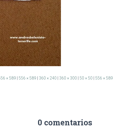
556 × 589
|
556 × 589
|
360 × 240
|
360 × 300
|
50 × 50
|
556 × 589
0 comentarios