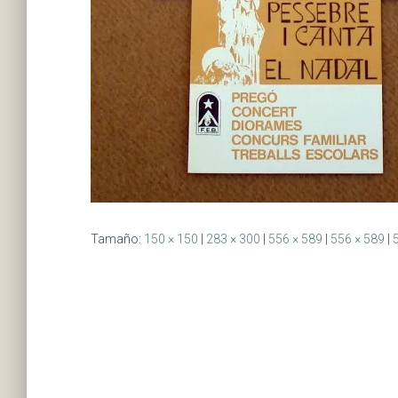
Tamaño:
150 × 150
|
283 × 300
|
556 × 589
|
556 × 589
|