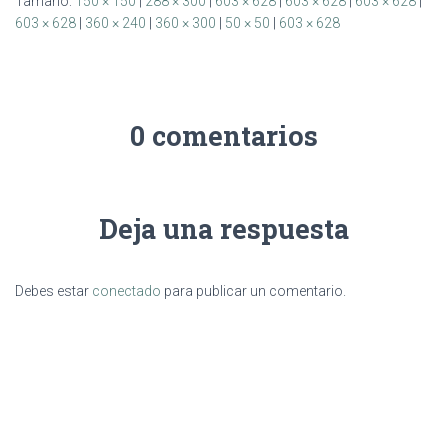
Tamaño:
150 × 150
|
288 × 300
|
603 × 628
|
603 × 628
|
603 × 628
|
603 × 628
|
360 × 240
|
360 × 300
|
50 × 50
|
603 × 628
0 comentarios
Deja una respuesta
Debes estar
conectado
para publicar un comentario.