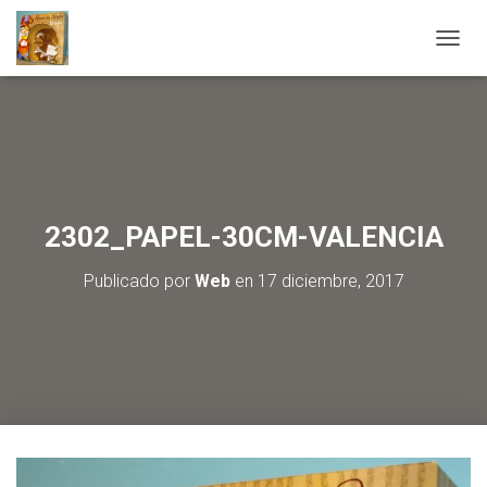
C
A
M
B
I
A
R
M
O
2302_PAPEL-30CM-VALENCIA
D
O
Publicado por
Web
en
17 diciembre, 2017
D
E
N
A
V
E
G
A
C
I