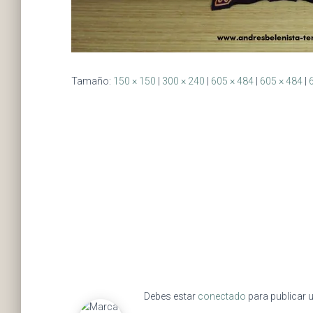
Tamaño:
150 × 150
|
300 × 240
|
605 × 484
|
605 × 484
|
Debes estar
conectado
para publicar 