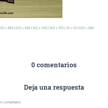
605 × 484
|
605 × 484
|
360 × 240
|
360 × 300
|
50 × 50
|
605 × 484
0 comentarios
Deja una respuesta
un comentario.