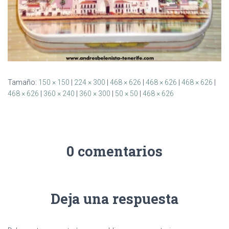
Tamaño:
150 × 150
|
224 × 300
|
468 × 626
|
468 × 626
|
468 × 626
|
468 × 626
|
360 × 240
|
360 × 300
|
50 × 50
|
468 × 626
0 comentarios
Deja una respuesta