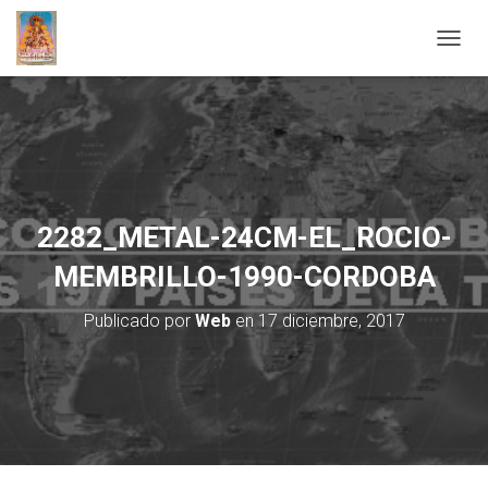
C
A
M
B
I
A
R
M
O
2282_METAL-24CM-EL_ROCIO-
D
O
MEMBRILLO-1990-CORDOBA
D
E
Publicado por
Web
en
17 diciembre, 2017
N
A
V
E
G
A
C
I