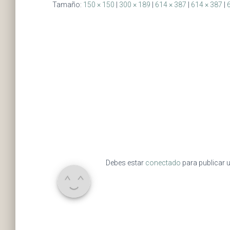
Tamaño:
150 × 150
|
300 × 189
|
614 × 387
|
614 × 387
|
Debes estar
conectado
para publicar 