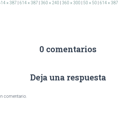
614 × 387
|
614 × 387
|
360 × 240
|
360 × 300
|
50 × 50
|
614 × 387
0 comentarios
Deja una respuesta
un comentario.