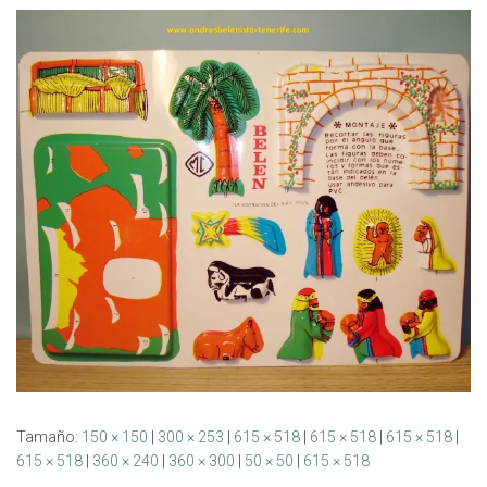
Ó
N
Tamaño:
150 × 150
|
300 × 253
|
615 × 518
|
615 × 518
|
615 × 518
|
615 × 518
|
360 × 240
|
360 × 300
|
50 × 50
|
615 × 518