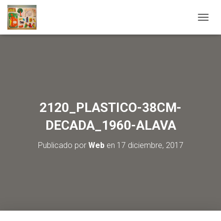
C
A
M
B
I
A
R
M
O
2120_PLASTICO-38CM-
D
O
DECADA_1960-ALAVA
D
E
Publicado por
Web
en
17 diciembre, 2017
N
A
V
E
G
A
C
I