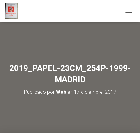
C
A
M
B
I
A
R
M
O
2019_PAPEL-23CM_254P-1999-
D
O
MADRID
D
E
Publicado por
Web
en
17 diciembre, 2017
N
A
V
E
G
A
C
I