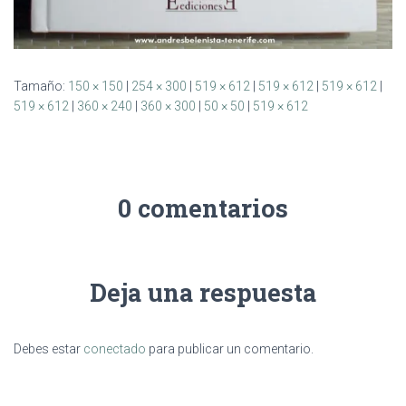
Tamaño:
150 × 150
|
254 × 300
|
519 × 612
|
519 × 612
|
519 × 612
|
519 × 612
|
360 × 240
|
360 × 300
|
50 × 50
|
519 × 612
0 comentarios
Deja una respuesta
Debes estar
conectado
para publicar un comentario.