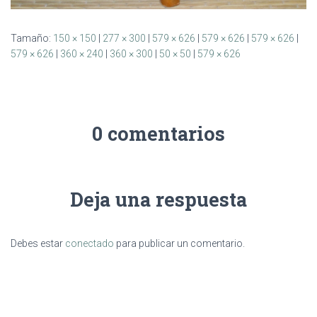
Tamaño:
150 × 150
|
277 × 300
|
579 × 626
|
579 × 626
|
579 × 626
|
579 × 626
|
360 × 240
|
360 × 300
|
50 × 50
|
579 × 626
0 comentarios
Deja una respuesta
Debes estar
conectado
para publicar un comentario.