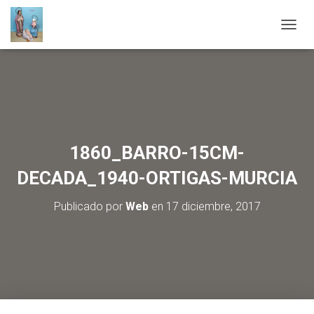
C
A
M
B
I
A
R
M
O
1860_BARRO-15CM-
D
O
DECADA_1940-ORTIGAS-MURCIA
D
E
Publicado por
Web
en
17 diciembre, 2017
N
A
V
E
G
A
C
I