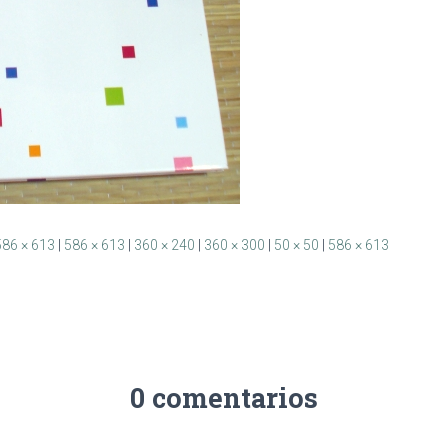
586 × 613
|
586 × 613
|
360 × 240
|
360 × 300
|
50 × 50
|
586 × 613
0 comentarios