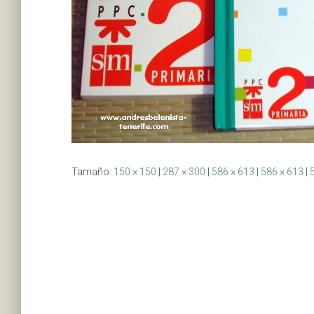
Tamaño:
150 × 150
|
287 × 300
|
586 × 613
|
586 × 613
|