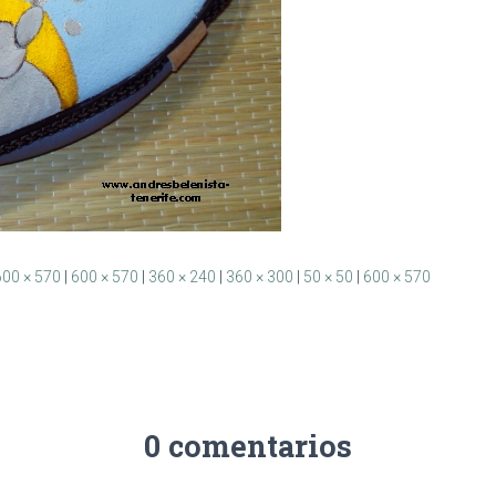
600 × 570
|
600 × 570
|
360 × 240
|
360 × 300
|
50 × 50
|
600 × 570
0 comentarios