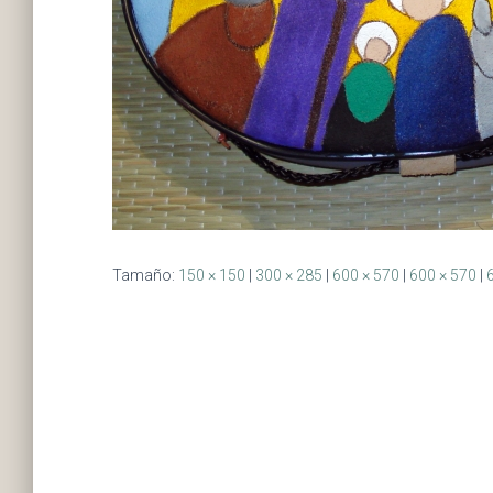
Tamaño:
150 × 150
|
300 × 285
|
600 × 570
|
600 × 570
|