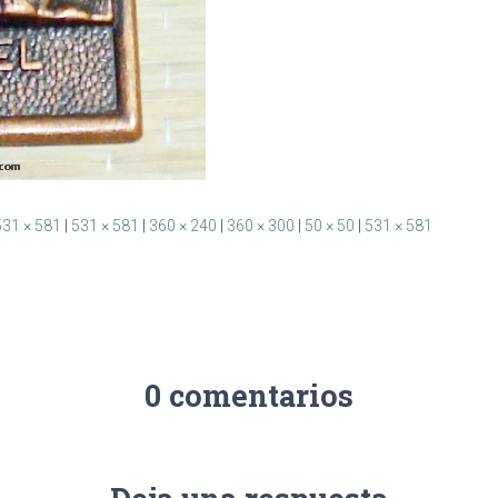
531 × 581
|
531 × 581
|
360 × 240
|
360 × 300
|
50 × 50
|
531 × 581
0 comentarios