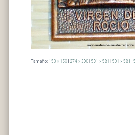
Tamaño:
150 × 150
|
274 × 300
|
531 × 581
|
531 × 581
|