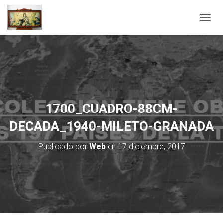
C
A
M
B
I
A
R
M
O
1700_CUADRO-88CM-
D
O
DECADA_1940-MILETO-GRANADA
D
E
Publicado por
Web
en
17 diciembre, 2017
N
A
V
E
G
A
C
I