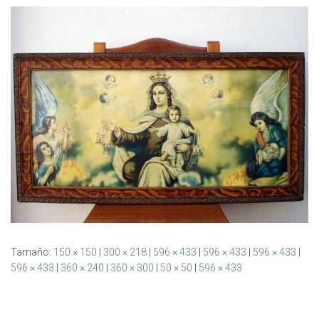
Ó
N
Tamaño:
150 × 150
|
300 × 218
|
596 × 433
|
596 × 433
|
596 × 433
|
596 × 433
|
360 × 240
|
360 × 300
|
50 × 50
|
596 × 433