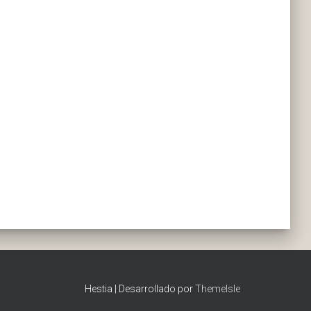
Hestia | Desarrollado por
ThemeIsle