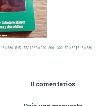
545 × 580
|
545 × 580
|
360 × 240
|
360 × 300
|
50 × 50
|
545 × 580
0 comentarios
Deja una respuesta