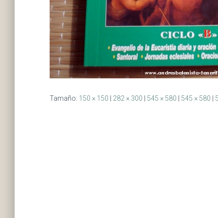
Tamaño:
150 × 150
|
282 × 300
|
545 × 580
|
545 × 580
|