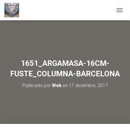
C
A
M
B
I
A
R
M
O
1651_ARGAMASA-16CM-
D
O
FUSTE_COLUMNA-BARCELONA
D
E
Publicado por
Web
en
17 diciembre, 2017
N
A
V
E
G
A
C
I