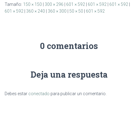
Tamaño:
150 × 150
|
300 × 296
|
601 × 592
|
601 × 592
|
601 × 592
|
601 × 592
|
360 × 240
|
360 × 300
|
50 × 50
|
601 × 592
0 comentarios
Deja una respuesta
Debes estar
conectado
para publicar un comentario.