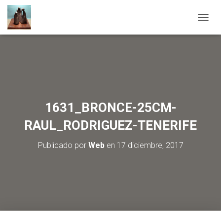
C
A
M
B
I
A
R
M
O
1631_BRONCE-25CM-
D
O
RAUL_RODRIGUEZ-TENERIFE
D
E
Publicado por
Web
en
17 diciembre, 2017
N
A
V
E
G
A
C
I