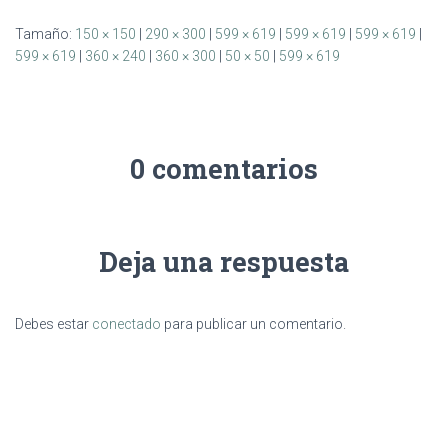
Tamaño:
150 × 150
|
290 × 300
|
599 × 619
|
599 × 619
|
599 × 619
|
599 × 619
|
360 × 240
|
360 × 300
|
50 × 50
|
599 × 619
0 comentarios
Deja una respuesta
Debes estar
conectado
para publicar un comentario.