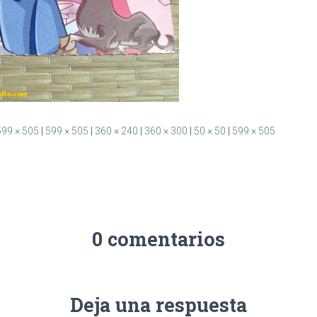
599 × 505
|
599 × 505
|
360 × 240
|
360 × 300
|
50 × 50
|
599 × 505
0 comentarios
Deja una respuesta