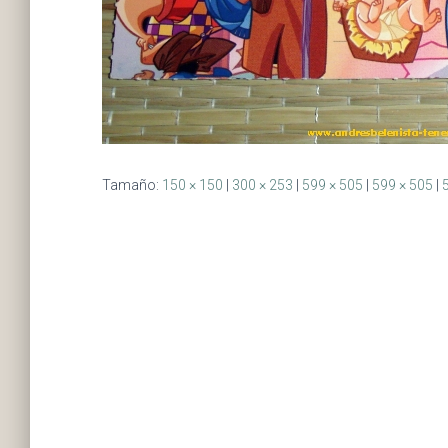
Tamaño:
150 × 150
|
300 × 253
|
599 × 505
|
599 × 505
|