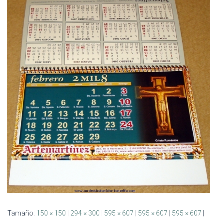
Ó
N
Tamaño:
150 × 150
|
294 × 300
|
595 × 607
|
595 × 607
|
595 × 607
|