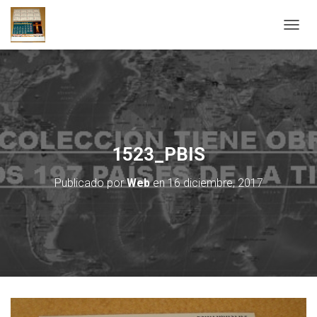
C
A
M
B
I
A
R
M
O
1523_PBIS
D
O
Publicado por
Web
en
16 diciembre, 2017
D
E
N
A
V
E
G
A
C
I