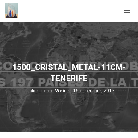
C
A
M
B
I
A
R
M
O
1500_CRISTAL_METAL-11CM-
D
O
TENERIFE
D
E
Publicado por
Web
en
16 diciembre, 2017
N
A
V
E
G
A
C
I