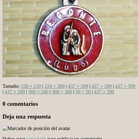
Tamaño:
150 × 150
|
219 × 300
|
437 × 599
|
437 × 599
|
437 × 599
|
437 × 599
|
360 × 240
|
360 × 300
|
50 × 50
|
437 × 599
0 comentarios
Deja una respuesta
Debes estar
conectado
para publicar un comentario.